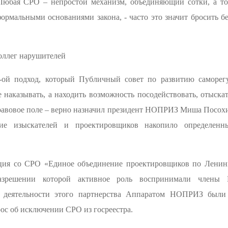
 Любая СРО – непростой механизм, объединяющий сотки, а т
ормальными основаниями закона, - часто это значит бросить б
оллег нарушителей
-ой подход, который Публичный совет по развитию саморег
наказывать, а находить возможность посодействовать, отыска
авовое поле – верно назначил президент НОПРИЗ Миша Посохи
ние изыскателей и проектировщиков накопило определен
ия со СРО «Единое объединение проектировщиков по Ленинг
решении которой активное роль воспринимали члены 
е деятельности этого партнерства Аппаратом НОПРИЗ были
ос об исключении СРО из госреестра.