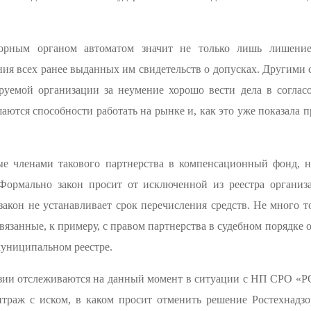
зорным органом автоматом значит не только лишь лишение
ия всех ранее выданных им свидетельств о допусках. Другими
руемой организации за неумение хорошо вести дела в соглас
ются способности работать на рынке и, как это уже показала п
нные членами такового партнерства в компенсационный фонд, 
Формально закон просит от исключенной из реестра организ
закон не устанавливает срок перечисления средств. Не много т
вязанные, к примеру, с правом партнерства в судебном порядке
муниципальном реестре.
изии отслеживаются на данный момент в ситуации с НП СРО «Р
битраж с иском, в каком просит отменить решение Ростехнад