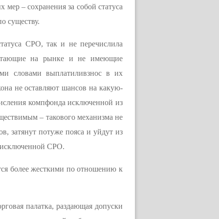
 мер – сохранения за собой статуса
по существу.
татуса СРО, так и не перечислила
ботающие на рынке и не имеющие
ими словами выплатиливзнос в их
на не оставляют шансов на какую-
числения компфонда исключенной из
уществимым – такового механизма не
ов, затянут потуже пояса и уйдут из
с исключенной СРО.
тся более жесткими по отношению к
орговая палатка, раздающая допуски