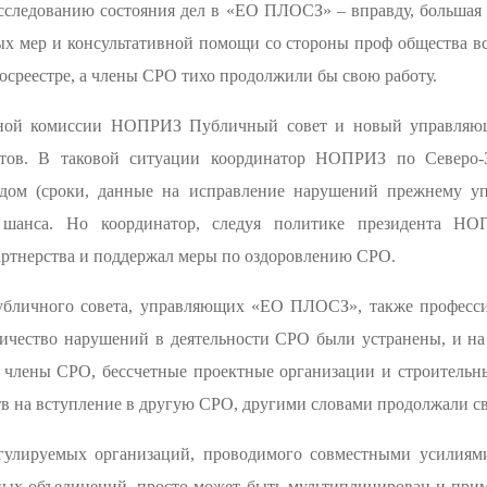
сследованию состояния дел в «ЕО ПЛОСЗ» – вправду, большая 
ых мер и консультативной помощи со стороны проф общества в
госреестре, а члены СРО тихо продолжили бы свою работу.
ьной комиссии НОПРИЗ Публичный совет и новый управляю
тов. В таковой ситуации координатор НОПРИЗ по Северо-
одом (сроки, данные на исправление нарушений прежнему у
 шанса. Но координатор, следуя политике президента НО
ртнерства и поддержал меры по оздоровлению СРО.
бличного совета, управляющих «ЕО ПЛОСЗ», также професси
ичество нарушений в деятельности СРО были устранены, и на 
 – члены СРО, бессчетные проектные организации и строительн
тв на вступление в другую СРО, другими словами продолжали с
гулируемых организаций, проводимого совместными усилиями
ных объединений, просто может быть мультиплицирован и при