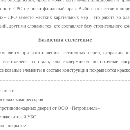
льности СРО не носят фатальный нрав. Выбор в качестве прио
» СРО заместо жестких карательных мер – это работа во бла
й, другими словами тех, кто составляет базу строительного ко
Балясина сплетение
именяется при изготовлении лестничных перил, огораживани
на изготовлена из стали, она выдерживает достаточные наг
все кованые элементы в составе конструкции покрываются крас
е полки
интовых компрессоров
противопожарных дверей от ООО «Петропанель»
 утяжелителей УБО
ное покрытие