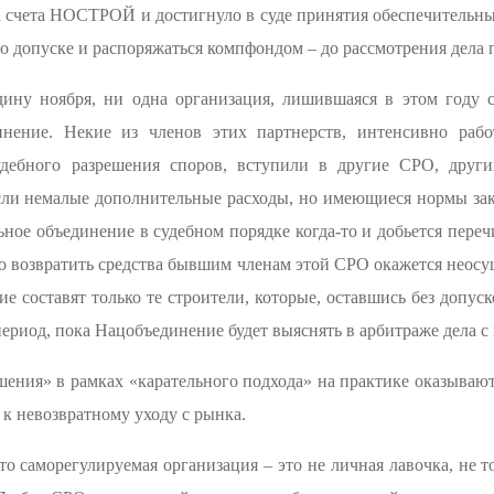
 счета НОСТРОЙ и достигнуло в суде принятия обеспечительных
о допуске и распоряжаться компфондом – до рассмотрения дела 
дину ноября, ни одна организация, лишившаяся в этом году с
инение. Некие из членов этих партнерств, интенсивно ра
удебного разрешения споров, вступили в другие СРО, друг
ли немалые дополнительные расходы, но имеющиеся нормы зако
ное объединение в судебном порядке когда-то и добьется пере
то возвратить средства бывшим членам этой СРО окажется неос
е составят только те строители, которые, оставшись без допуск
период, пока Нацобъединение будет выяснять в арбитраже дела 
ения» в рамках «карательного подхода» на практике оказываю
 к невозвратному уходу с рынка.
то саморегулируемая организация – это не личная лавочка, не т