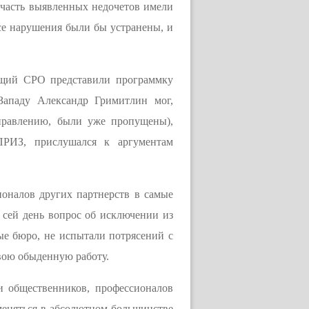
часть выявленных недочетов имели
се нарушения были бы устранены, и
щий СРО представили программку
Западу Александр Гримитлин мог,
правлению, были уже пропущены),
ПРИЗ, прислушался к аргументам
оналов других партнерств в самые
сей день вопрос об исключении из
ые бюро, не испытали потрясений с
вою обыденную работу.
 общественников, профессионалов
меняться в абсолютном большинстве