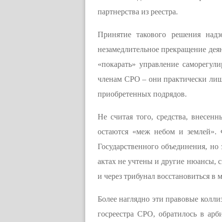
партнерства из реестра.
Принятие такового решения над
незамедлительное прекращение деян
«покарать» управление саморегули
членам СРО – они практически лиша
приобретенных подрядов.
Не считая того, средства, внесе
остаются «меж небом и землей». 
Государственного объединения, но 
актах не учтены и другие нюансы, с
и через трибунал восстановиться в 
Более наглядно эти правовые колл
госреестра СРО, обратилось в ар