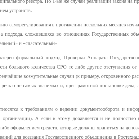
ипального реестра. Но 1-ые же случаи реализации закона на 
нем устройств.
тию саморегулирования в протяжении нескольких месяцев изуча
ва подхода, сложившихся во отношениях Государственных об
ельный» и «спасательный».
ктерен формальный подход. Проверки Аппарата Государствен
ости большого количества СРО те либо другие отступления от 
и редчайшие возмутительные случаи (к примеру, откровенного р
 речь о не самых значимых и, при грамотной постановке дела, 
носятся к требованиям о ведении документооборота и инфо
х организаций). А если к этому добавляется и не полностью 
либо оформлением средств, которые должны храниться на депозит
ваний для воззвания Государственного объединения в Ростехн